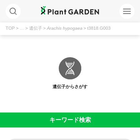
TOP
> …
> 遺伝子
>
Arachis hypogaea
> t3818.G003
遺伝子からさがす
キーワード検索